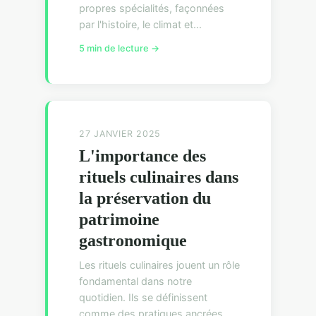
propres spécialités, façonnées
par l'histoire, le climat et...
5 min de lecture →
27 JANVIER 2025
L'importance des
rituels culinaires dans
la préservation du
patrimoine
gastronomique
Les rituels culinaires jouent un rôle
fondamental dans notre
quotidien. Ils se définissent
comme des pratiques ancrées