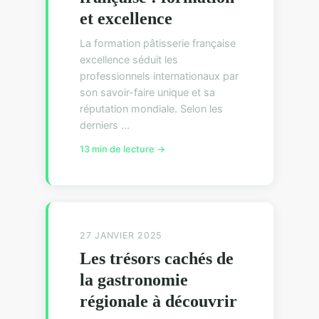
et excellence
La formation pâtisserie française
excellence séduit les
professionnels internationaux par
son savoir-faire unique et sa
réputation mondiale. Selon les
derniers ...
13 min de lecture →
27 JANVIER 2025
Les trésors cachés de
la gastronomie
régionale à découvrir