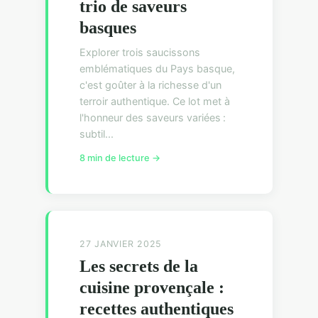
trio de saveurs
basques
Explorer trois saucissons
emblématiques du Pays basque,
c'est goûter à la richesse d'un
terroir authentique. Ce lot met à
l'honneur des saveurs variées :
subtil...
8 min de lecture →
27 JANVIER 2025
Les secrets de la
cuisine provençale :
recettes authentiques